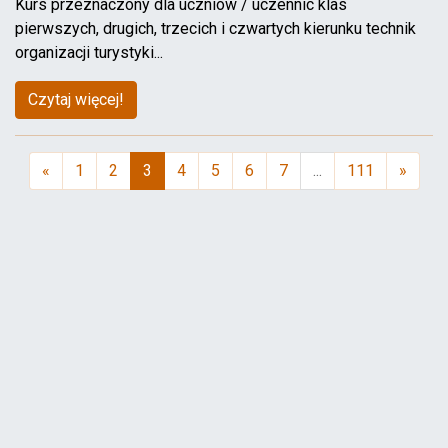
Kurs przeznaczony dla uczniów / uczennic klas
pierwszych, drugich, trzecich i czwartych kierunku technik
organizacji turystyki...
Czytaj więcej!
«
1
2
3
4
5
6
7
...
111
»
(aktualna)
Ważne
Publikacja: 15.07.2026r., godz. 23:32
Rekrutacja trwa – zostały wolne miejsca!
Publikacja: 7.07.2026r., godz. 1:21
MATURA 2026- Wyniki