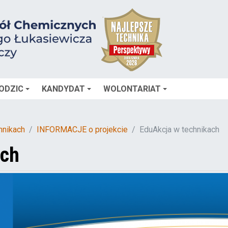
ODZIC
KANDYDAT
WOLONTARIAT
hnikach
INFORMACJE o projekcie
EduAkcja w technikach
ach