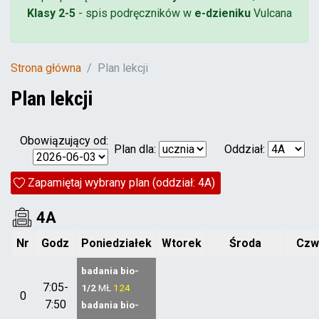
Klasy 2-5
- spis podręczników w
e-dzieniku
Vulcana
Strona główna
Plan lekcji
Plan lekcji
Obowiązujący od:
Plan dla:
Oddział:
Zapamiętaj wybrany plan (oddział: 4A)
4A
Nr
Godz
Poniedziałek
Wtorek
Środa
Czw
badania bio-
7:05-
1/2
MŁ
124
0
7:50
badania bio-