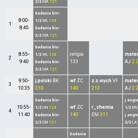
2/2
MA
121
badania bio-
8:00-
1/2
MŁ
124
1
8:45
badania bio-
2/2
MA
121
badania bio-
8:55-
religia
mate
1/2
MŁ
124
2
9:40
133
AJ
Z 
badania bio-
2/2
MA
121
9:50-
j.polski
BK
wf
ŻC
z.z.wych
VF
mate
3
10:35
310
140
213
AJ
Z 
badania bio-
j.angi
10:55-
wf
ŻC
r_chemia
1/2
HN
124
1/2
BN
4
11:40
140
EM
311
badania bio-
j.angi
2/2
EM
121
2/2
LA
badania