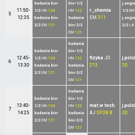
badania bio-
bio-1/2
j.angi
11:50-
r_chemia
1/2
HN
124
HN
122
1/2
BN
5
12:35
EM
311
badania bio-
badania
j.angi
2/2
EM
121
bio-2/2
2/2
LA
EM
121
badania
badania bio-
bio-1/2
12:45-
fizyka
JD
j.pols
1/2
HN
124
HN
122
6
13:30
213
20
badania bio-
badania
2/2
EM
121
bio-2/2
EM
121
badania
badania bio-
bio-1/2
13:40-
mat.w tech.
j.pols
1/2
HN
124
HN
122
7
14:25
AJ
SP28 B
20
badania bio-
badania
2/2
EM
121
bio-2/2
EM
121