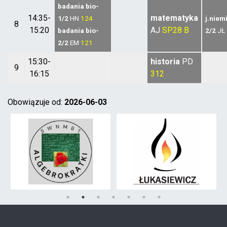
badania bio-
14:35-
matematyka
1/2
HN
124
j.niem
8
15:20
AJ
SP28 B
badania bio-
2/2
JŁ
2/2
EM
121
15:30-
historia
PD
9
16:15
312
Obowiązuje od:
2026-06-03