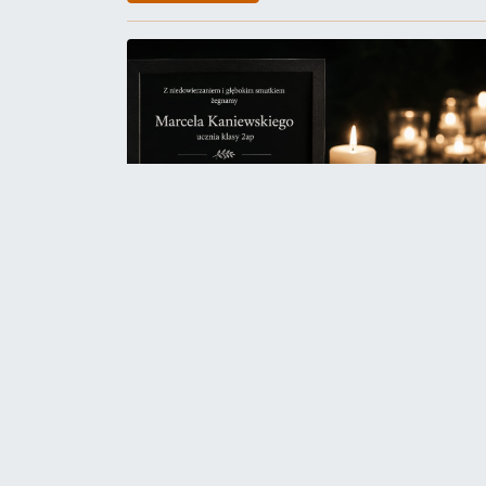
MATURA 2026- Wyniki
8 LIPCA OD GODZINY 10.00 w sekretariacie...
Czytaj więcej!