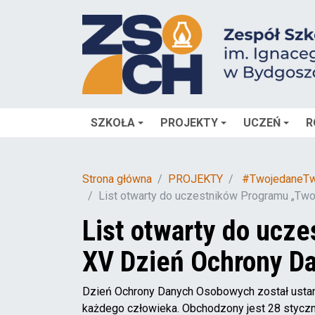
SZKOŁA
PROJEKTY
UCZEŃ
R
Strona główna
PROJEKTY
#TwojedaneTw
List otwarty do uczestników Programu „Tw
List otwarty do ucz
XV Dzień Ochrony D
Dzień Ochrony Danych Osobowych został ustan
każdego człowieka. Obchodzony jest 28 styczni