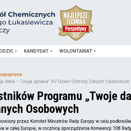
ODZIC
KANDYDAT
WOLONTARIAT
ojasprawa
oje dane – Twoja sprawa” XV Dzień Ochrony Danych Osobowych
estników Programu „Twoje d
anych Osobowych
owiony przez Komitet Ministrów Rady Europy w celu podkreślen
a w całej Europie, w rocznicę sporządzenia Konwencji 108 Rady 